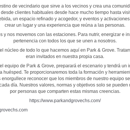
tino de vecindario que sirve a los vecinos y crea una comuni
, desde clientes habituales desde hace mucho tiempo hasta visit
bida, un espacio refinado y acogedor, y eventos y activaciones 
crear un lugar y una experiencia que reúna a las personas.
 nos movemos con las estaciones. Para nutrir, energizar e ins
pertenencia con todos los que se unen a nosotros.
 el núcleo de todo lo que hacemos aquí en Park & Grove. Trata
eran invitados en nuestra propia casa.
 equipo de Park & Grove, preparará el escenario y tendrá un i
a huésped. Te proporcionaremos toda la formación y herramient
os enorgullece reconocer que los miembros de nuestro equipo se
 cada día. Nuestros valores, normas y objetivos solo se pueden
por personas que comparten estas mismas creencias.
https://www.parkandgrovechs.com/
grovechs.com
ve Facebook Page
Grove Instagram Page