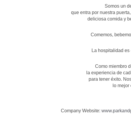
Somos un des
que entra por nuestra puerta
deliciosa comida y be
Comemos, bebemos y
La hospitalidad es
Como miembro del
la experiencia de cad
para tener éxito. N
lo mejor
Company Website:
www.parkand
Park And Gro
Park And 