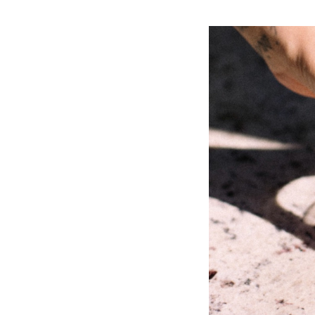
Slide
1
of
8:
Company
photo
1